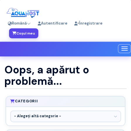
Română
Autentificare
Înregistrare
Coșul meu
Nav
Oops, a apărut o
problemă...
CATEGORII