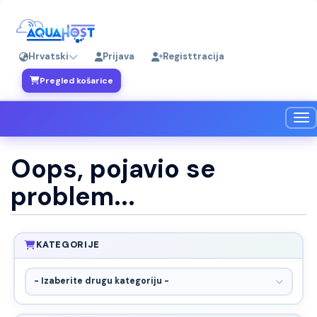
Hrvatski
Prijava
Registtracija
Pregled košarice
Pre
Oops, pojavio se
problem...
KATEGORIJE