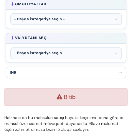
ƏMƏLIYYATLAR
VALYUTANI SEÇ
Bitib
Hal-hazırda bu məhsulun satışı həyata keçirilmir, buna görə bu
məhsul üzrə xidmət müvəqqəti dayandırlıb. Əlavə məlumat
üçün zəhmət olmasa bizimlə əlaqə saxlayın.