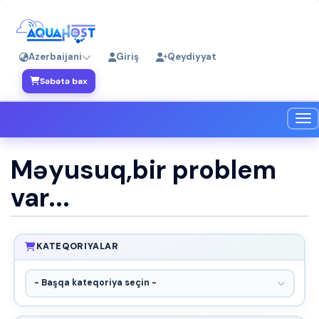
Azerbaijani
Giriş
Qeydiyyat
Səbətə bax
Nav
Məyusuq,bir problem
var...
KATEQORIYALAR