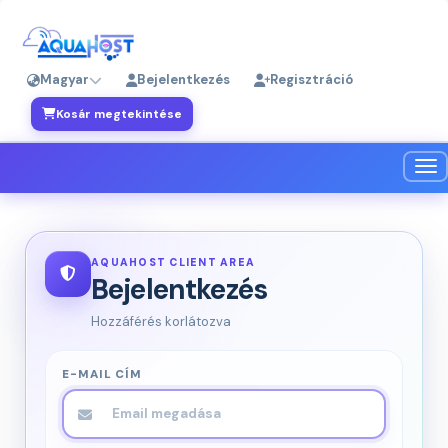
Magyar
Bejelentkezés
Regisztráció
Kosár megtekintése
Vál
AQUAHOST CLIENT AREA
Bejelentkezés
Hozzáférés korlátozva
E-MAIL CÍM