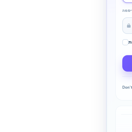
סמה
ת
Don’