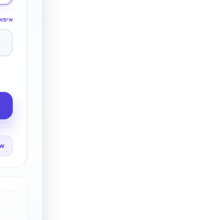
איפו
ow