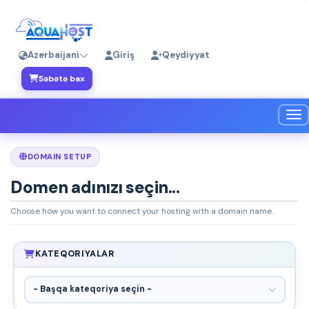
Azerbaijani
Giriş
Qeydiyyat
Səbətə bax
Nav
DOMAIN SETUP
Domen adınızı seçin...
Choose how you want to connect your hosting with a domain name.
KATEQORIYALAR