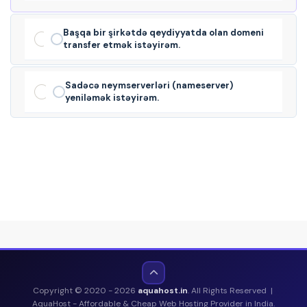
Başqa bir şirkətdə qeydiyyatda olan domeni
transfer etmək istəyirəm.
Sadəcə neymserverləri (nameserver)
yeniləmək istəyirəm.
Copyright © 2020 - 2026
aquahost.in
. All Rights Reserved |
AquaHost - Affordable & Cheap Web Hosting Provider in India.