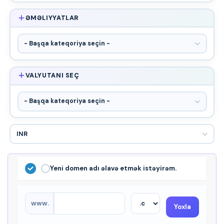
ƏMƏLIYYATLAR
VALYUTANI SEÇ
Yeni domen adı əlavə etmək istəyirəm.
www.
Yoxla