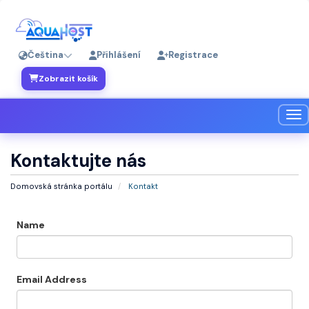
Čeština
Přihlášení
Registrace
Zobrazit košík
Pře
Kontaktujte nás
Domovská stránka portálu
Kontakt
Name
Email Address