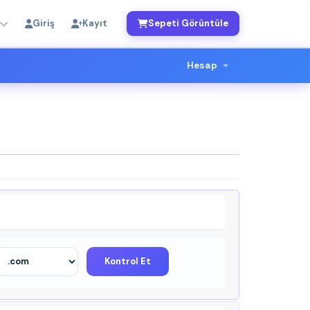
Giriş
Kayıt
Sepeti Görüntüle
Hesap
Kontrol Et