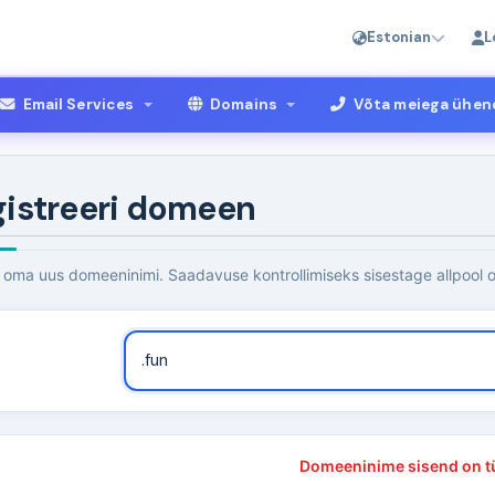
Estonian
L
Email Services
Domains
Võta meiega ühen
gistreeri domeen
 oma uus domeeninimi. Saadavuse kontrollimiseks sisestage allpool 
Domeeninime sisend on tü