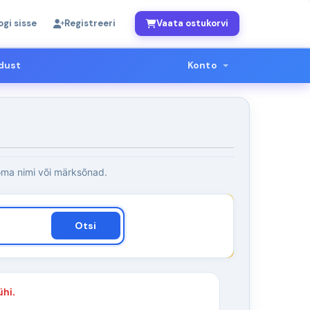
ogi sisse
Registreeri
Vaata ostukorvi
dust
Konto
oma nimi või märksõnad.
Otsi
hi.