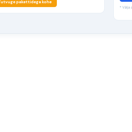
Tutvuge pakettidega kohe
* Välja