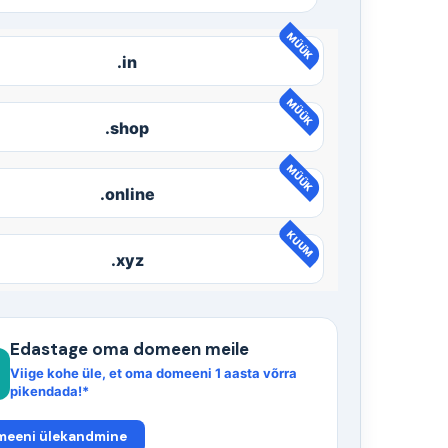
MÜÜK
.in
MÜÜK
.shop
MÜÜK
.online
KUUM
.xyz
Edastage oma domeen meile
Viige kohe üle, et oma domeeni 1 aasta võrra
pikendada!*
meeni ülekandmine