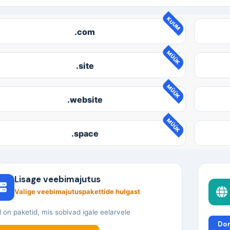
KUUM
.com
MÜÜK
.site
MÜÜK
.website
MÜÜK
.space
Lisage veebimajutus
Valige veebimajutuspakettide hulgast
l on paketid, mis sobivad igale eelarvele
Do